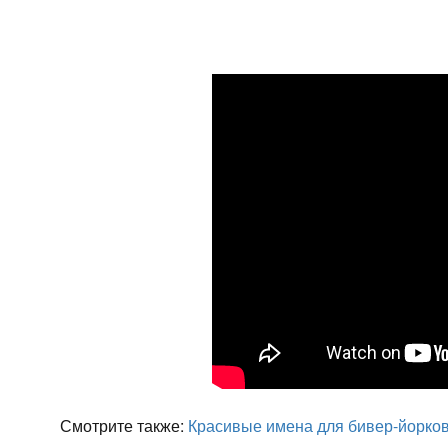
Смотрите также:
Красивые имена для бивер-йорко