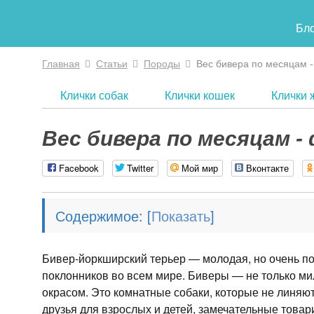
Бл
Главная
Статьи
Породы
Вес бивера по месяцам -
Вы здесь
Клички собак
Клички кошек
Клички 
Вес бивера по месяцам -
Facebook
Twitter
Мой мир
Вконтакте
Содержимое:
[
]
Бивер-йоркширский терьер — молодая, но очень по
поклонников во всем мире. Биверы — не только м
окрасом. Это комнатные собаки, которые не линяю
друзья для взрослых и детей, замечательные това