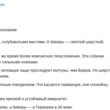
цам
ризнакам:
, голубоватыми мастями. А биверы — светлой шерсткой,
о же время более компактное телосложение. Эти собачки
т сильными ножками.
х питомцев чаще преследуют колтуны, чем йорков. Но шерст
ниям.
чным поведением. Что касается германцев, они спокойны,
ее крепкий и устойчивый иммунитет.
еке, а биверы — в Германии в 20 веке.