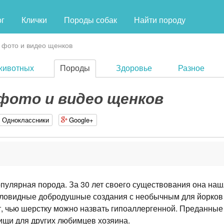
ог
Клички
Породы собак
Найти породу
 фото и видео щенков
животных
Породы
Здоровье
Разное
 фото и видео щенков
Одноклассники
Google+
пулярная порода. За 30 лет своего существования она на
иловидные добродушные создания с необычным для йорков
т, чью шерстку можно назвать гипоаллергенной. Преданные
рищи для других любимцев хозяина.