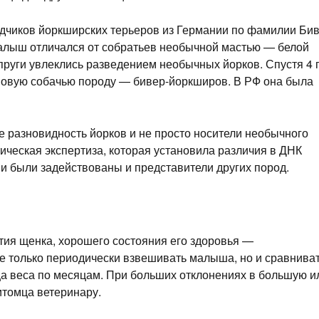
водчиков йоркширских терьеров из Германии по фамилии Би
алыш отличался от собратьев необычной мастью — белой
руги увлеклись разведением необычных йорков. Спустя 4 
 новую собачью породу — бивер-йоркширов. В РФ она была
 разновидность йорков и не просто носители необычного
ическая экспертиза, которая установила различия в ДНК
ции были задействованы и представители других пород.
тия щенка, хорошего состояния его здоровья —
е только периодически взвешивать малыша, но и сравнива
а веса по месяцам. При больших отклонениях в большую и
итомца ветеринару.