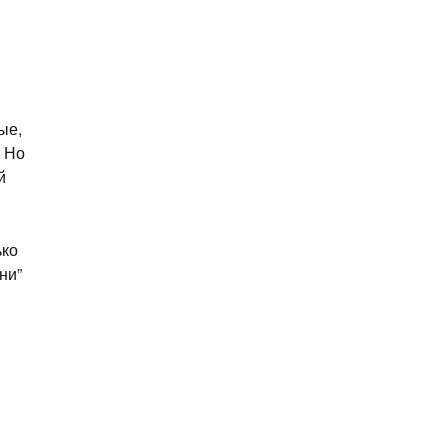
ые,
. Но
й
ько
ни”