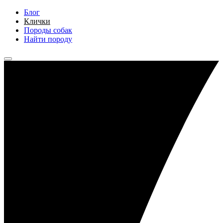
Блог
Клички
Породы собак
Найти породу