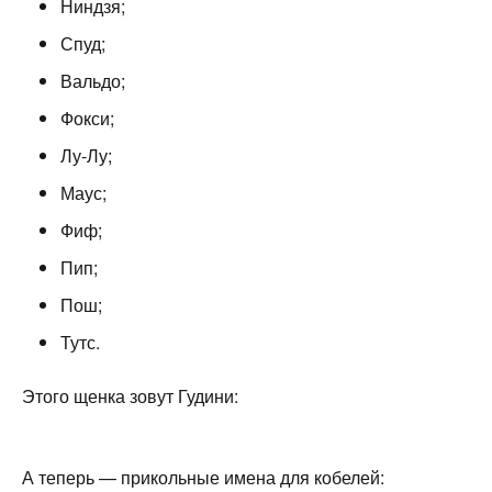
Ниндзя;
Спуд;
Вальдо;
Фокси;
Лу-Лу;
Маус;
Фиф;
Пип;
Пош;
Тутс.
Этого щенка зовут Гудини:
А теперь — прикольные имена для кобелей: