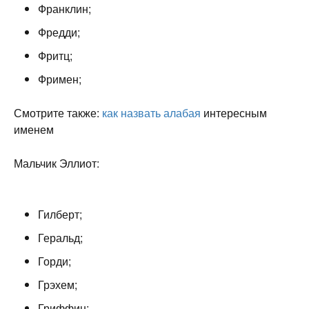
Франклин;
Фредди;
Фритц;
Фримен;
Смотрите также:
как назвать алабая
интересным
именем
Мальчик Эллиот:
Гилберт;
Геральд;
Горди;
Грэхем;
Гриффин;