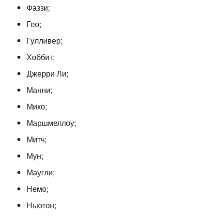
Фаззи;
Гео;
Гулливер;
Хоббит;
Джерри Ли;
Манни;
Мико;
Маршмеллоу;
Митч;
Мун;
Маугли;
Немо;
Ньютон;