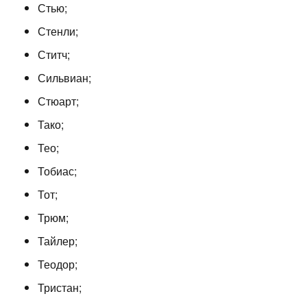
Стью;
Стенли;
Ститч;
Сильвиан;
Стюарт;
Тако;
Тео;
Тобиас;
Тот;
Трюм;
Тайлер;
Теодор;
Тристан;