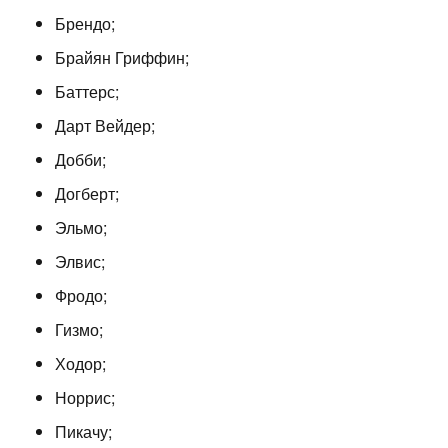
Брендо;
Брайян Гриффин;
Баттерс;
Дарт Вейдер;
Добби;
Догберт;
Эльмо;
Элвис;
Фродо;
Гизмо;
Ходор;
Норрис;
Пикачу;