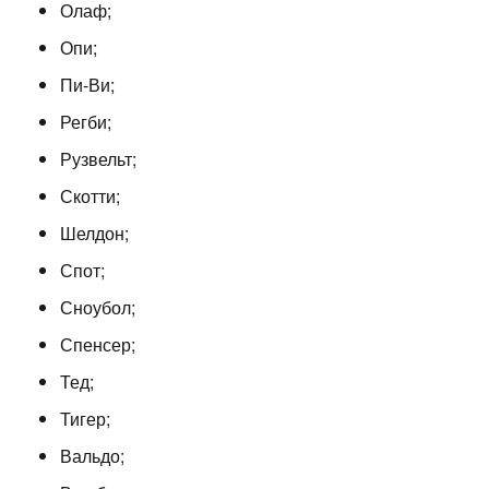
Олаф;
Опи;
Пи-Ви;
Регби;
Рузвельт;
Скотти;
Шелдон;
Спот;
Сноубол;
Спенсер;
Тед;
Тигер;
Вальдо;