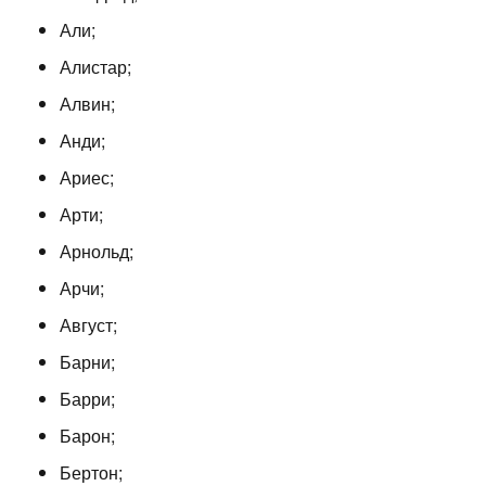
Али;
Алистар;
Алвин;
Анди;
Ариес;
Арти;
Арнольд;
Арчи;
Август;
Барни;
Барри;
Барон;
Бертон;