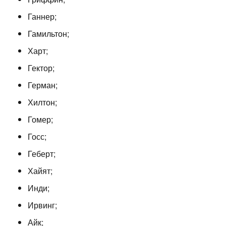
Ганнер;
Гамильтон;
Харт;
Гектор;
Герман;
Хилтон;
Гомер;
Госс;
Геберт;
Хайят;
Инди;
Ирвинг;
Айк;