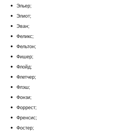
Эльер;
Элиот;
Эван;
Феликс;
Фельтон;
Фишер;
Флойд;
Флетчер;
Флэш;
Фонзи;
Форрест;
Френсис;
Фостер;