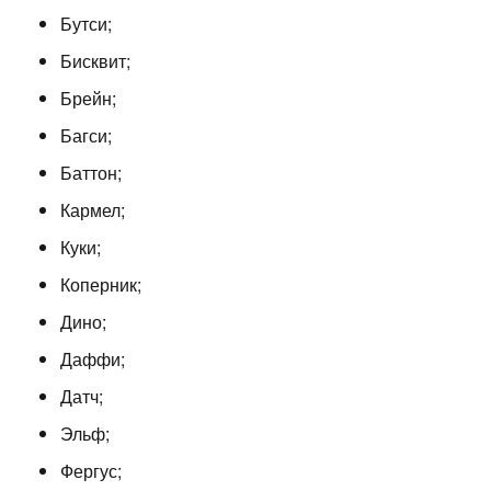
Бутси;
Бисквит;
Брейн;
Багси;
Баттон;
Кармел;
Куки;
Коперник;
Дино;
Даффи;
Датч;
Эльф;
Фергус;