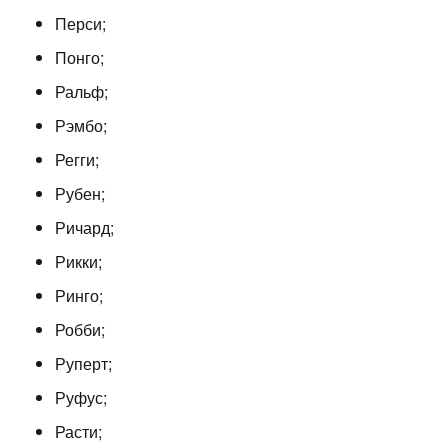
Перси;
Понго;
Ральф;
Рэмбо;
Регги;
Рубен;
Ричард;
Рикки;
Ринго;
Робби;
Руперт;
Руфус;
Расти;