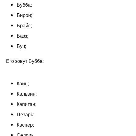
Бубба;
Бирон;
Брайс;
Базз;
Буч;
Его зовут Бубба:
Каин;
Кальвин;
Капитан;
Цезарь;
Каспер;
Седрик;