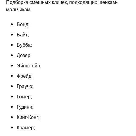
Подборка смешных кличек, подходящих щенкам-
мальчикам:
Бонд;
Байт;
Бубба;
Дозер;
Эйнштейн;
Фрейд;
Граучо;
Гомер;
Гудини;
Кинг-Конг;
Крамер;