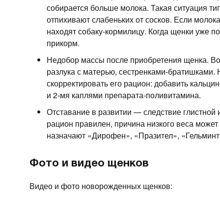
собирается больше молока. Такая ситуация т
отпихивают слабеньких от сосков. Если молока
находят собаку-кормилицу. Когда щенки уже п
прикорм.
Недобор массы после приобретения щенка. Во
разлука с матерью, сестренками-братишками. 
скорректировать его рацион: добавить кальци
и 2-мя каплями препарата-поливитамина.
Отставание в развитии — следствие глистной 
рацион правилен, причина низкого веса может
назначают «Дирофен», «Празител», «Гельминта
Фото и видео щенков
Видео и фото новорожденных щенков: