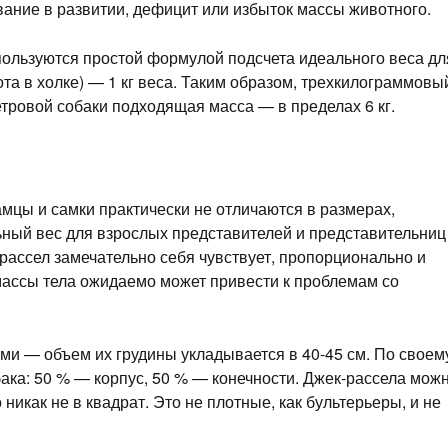
вание в развитии, дефицит или избыток массы животного.
ользуются простой формулой подсчета идеального веса дл
ота в холке) — 1 кг веса. Таким образом, трехкилограммовы
етровой собаки подходящая масса — в пределах 6 кг.
мцы и самки практически не отличаются в размерах,
льный вес для взрослых представителей и представительниц
-рассел замечательно себя чувствует, пропорционально и
 массы тела ожидаемо может привести к проблемам со
ми — объем их грудины укладывается в 40-45 см. По своем
ка: 50 % — корпус, 50 % — конечности. Джек-рассела мож
икак не в квадрат. Это не плотные, как бультерьеры, и не