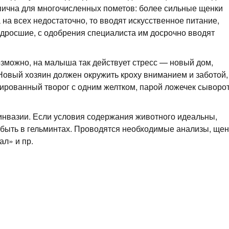
ипична для многочисленных пометов: более сильные щенки
 на всех недостаточно, то вводят искусственное питание,
одросшие, с одобрения специалиста им досрочно вводят
зможно, на малыша так действует стресс — новый дом,
Новый хозяин должен окружить кроху вниманием и заботой,
нированный творог с одним желтком, парой ложечек сыворо
инвазии. Если условия содержания животного идеальны,
 быть в гельминтах. Проводятся необходимые анализы, ще
л» и пр.