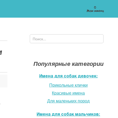
0
Мои имена
Поиск
Форма поиска
м
Популярные категории
Имена для собак девочек:
Прикольные клички
Красивые имена
Для маленьких пород
—
Имена для собак мальчиков: