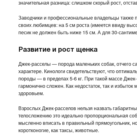
значительная разница: слишком скорый рост, отста
Заводчики и профессиональные владельцы также п
своих любимцев: на 5 см роста (имеется ввиду выс
песик не должен быть ниже 15 см. А для 30-сантим
Развитие и рост щенка
Джек-расселы — порода маленьких собак, отчего са
характере. Кинологи свидетельствуют, что оптима
породы — в пределах 5-6 кг. При такой массе Джек
гармонично сложен. Как недостаток, так и избыток
здоровьем.
Взрослых Джек-расселов нельзя назвать габаритны
телосложению это идеально пропорциональная соба
мысленно вписать в правильный прямоугольник, но н
коротконогие, как таксы, животные.