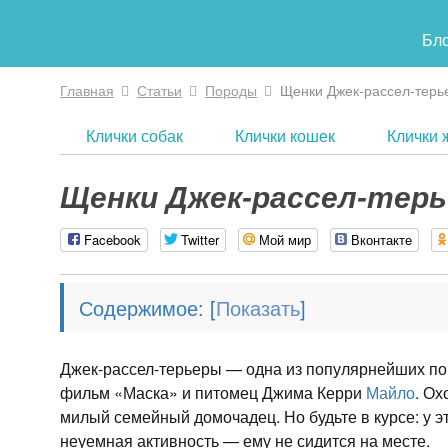
Бл
Главная
Статьи
Породы
Щенки Джек-рассел-терь
Вы здесь
Клички собак
Клички кошек
Клички 
Щенки Джек-рассел-терь
Facebook
Twitter
Мой мир
Вконтакте
Содержимое:
[
]
Джек-рассел-терьеры — одна из популярнейших по
фильм «Маска» и питомец Джима Керри
Майло
. Ох
милый семейный домочадец. Но будьте в курсе: у 
неуемная активность — ему не сидится на месте.