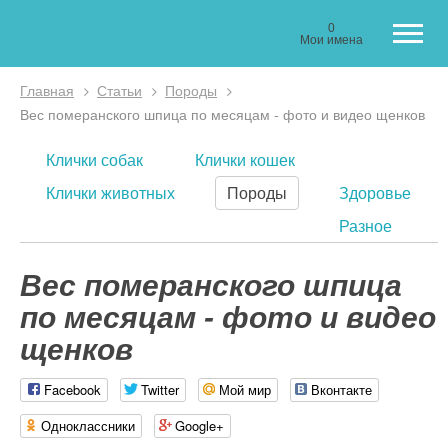
0
Мои имена
Главная
Статьи
Породы
Вы здесь
Вес померанского шпица по месяцам - фото и видео щенков
Клички собак
Клички кошек
Клички животных
Породы
Здоровье
Разное
Вес померанского шпица
по месяцам - фото и видео
щенков
Facebook
Twitter
Мой мир
Вконтакте
Одноклассники
Google+