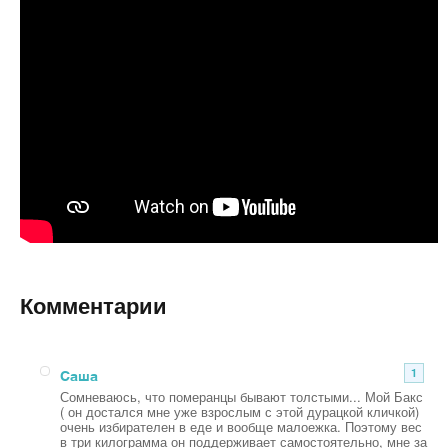
Комментарии
Саша
1
Сомневаюсь, что померанцы бывают толстыми... Мой Бакс
( он достался мне уже взрослым с этой дурацкой кличкой)
очень избирателен в еде и вообще малоежка. Поэтому вес
в три килограмма он поддерживает самостоятельно, мне за