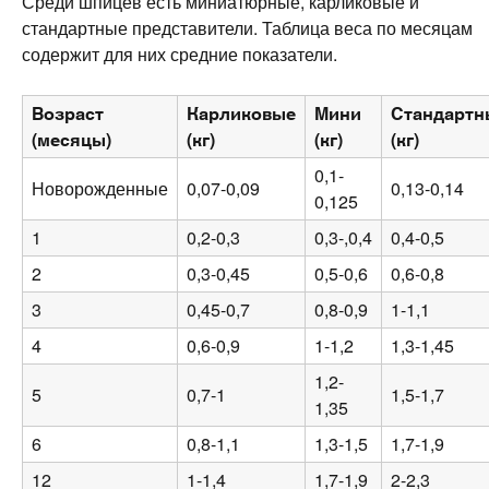
Среди шпицев есть миниатюрные, карликовые и
стандартные представители. Таблица веса по месяцам
содержит для них средние показатели.
Возраст
Карликовые
Мини
Стандартн
(месяцы)
(кг)
(кг)
(кг)
0,1-
Новорожденные
0,07-0,09
0,13-0,14
0,125
1
0,2-0,3
0,3-,0,4
0,4-0,5
2
0,3-0,45
0,5-0,6
0,6-0,8
3
0,45-0,7
0,8-0,9
1-1,1
4
0,6-0,9
1-1,2
1,3-1,45
1,2-
5
0,7-1
1,5-1,7
1,35
6
0,8-1,1
1,3-1,5
1,7-1,9
12
1-1,4
1,7-1,9
2-2,3