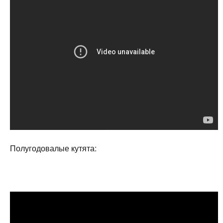
Полугодовалые кутята: