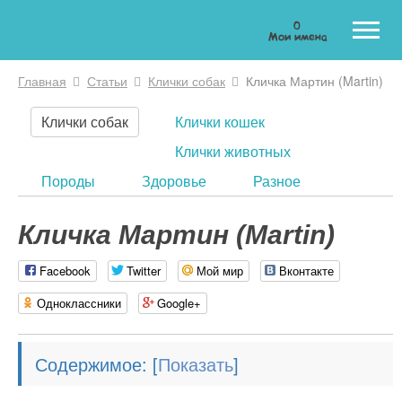
0
Мои имена
Главная
Статьи
Клички собак
Кличка Мартин (Martin)
Вы здесь
Клички собак
Клички кошек
Клички животных
Породы
Здоровье
Разное
Кличка Мартин (Martin)
Facebook
Twitter
Мой мир
Вконтакте
Одноклассники
Google+
Содержимое:
[
]