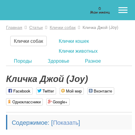
0
Мои имена
Главная
Статьи
Клички собак
Кличка Джой (Joy)
Вы здесь
Клички собак
Клички кошек
Клички животных
Породы
Здоровье
Разное
Кличка Джой (Joy)
Facebook
Twitter
Мой мир
Вконтакте
Одноклассники
Google+
Содержимое:
[
]