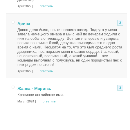
April 2022 |
ответить
Арина
2
Давно дело было, почти полвека назад. Подруга у меня
завела немецкого овчара и мы с ней по вечерам ходили с
ним на собачью площадку. Вот тая я впервые и увидела
песика по кличке Джой, девушка приводила его в одно
время с нами. Несмотря на то, что это был среднего роста
дворняжка, пес поразил меня в самое сердце. Ласковый,
ненавязчивый, воспитанный, а какой умница!... все
команды выполнял с полузвука, ни один породистый пес с
ним рядом не стоял!
April 2022 |
ответить
Жанна - Марина.
3
Красивое английское имя.
March 2024 |
ответить