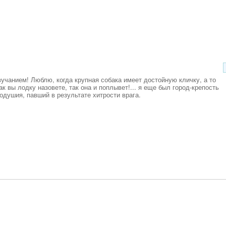
вучанием! Люблю, когда крупная собака имеет достойную кличку, а то
ак вы лодку назовете, так она и поплывет!... я еще был город-крепость
одушия, павший в результате хитрости врага.