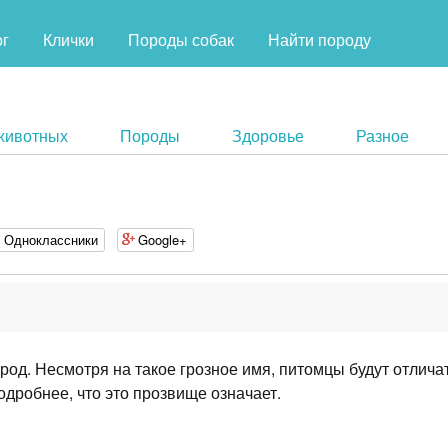
ог
Клички
Породы собак
Найти породу
животных
Породы
Здоровье
Разное
Одноклассники
Google+
ород. Несмотря на такое грозное имя, питомцы будут отлича
дробнее, что это прозвище означает.