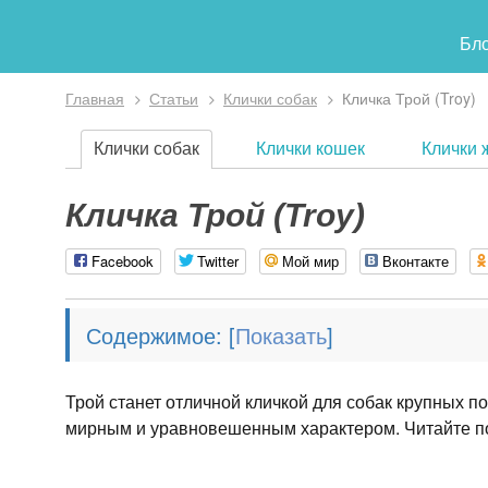
Бл
Главная
Статьи
Клички собак
Кличка Трой (Troy)
Вы здесь
Клички собак
Клички кошек
Клички 
Кличка Трой (Troy)
Facebook
Twitter
Мой мир
Вконтакте
Содержимое:
[
]
Трой станет отличной кличкой для собак крупных п
мирным и уравновешенным характером. Читайте по