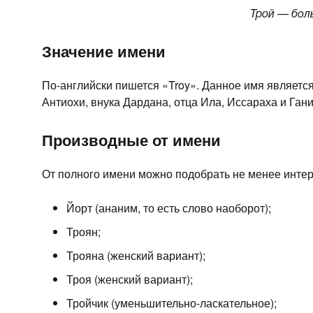
Трой — бол
Значение имени
По-английски пишется «Troy». Данное имя являетс
Антиохи, внука Дардана, отца Ила, Иссараха и Ган
Производные от имени
От полного имени можно подобрать не менее инте
Йорт (ананим, то есть слово наоборот);
Троян;
Трояна (женский вариант);
Троя (женский вариант);
Тройчик (уменьшительно-ласкательное);