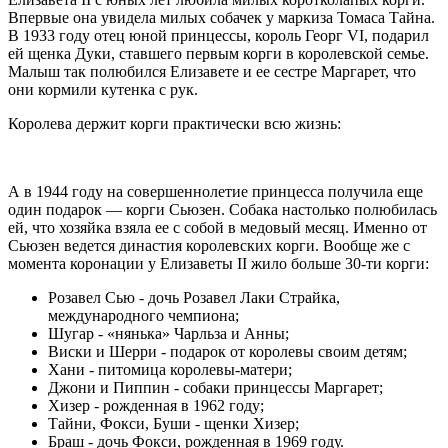
Впервые она увидела милых собачек у маркиза Томаса Тайна.
В 1933 году отец юной принцессы, король Георг VI, подарил
ей щенка Дуки, ставшего первым корги в королевской семье.
Малыш так полюбился Елизавете и ее сестре Маргарет, что
они кормили кутенка с рук.
Королева держит корги практически всю жизнь:
А в 1944 году на совершеннолетие принцесса получила еще
один подарок — корги Сьюзен. Собака настолько полюбилась
ей, что хозяйка взяла ее с собой в медовый месяц. Именно от
Сьюзен ведется династия королевских корги. Вообще же с
момента коронации у Елизаветы II жило больше 30-ти корги:
Розавел Сью - дочь Розавел Лаки Страйка,
международного чемпиона;
Шугар - «нянька» Чарльза и Анны;
Виски и Шерри - подарок от королевы своим детям;
Хани - питомица королевы-матери;
Джони и Пиппин - собаки принцессы Маргарет;
Хизер - рожденная в 1962 году;
Тайни, Фокси, Буши - щенки Хизер;
Браш - дочь Фокси, рожденная в 1969 году.