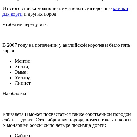
Из этого списка можно позаимствовать интересные
клички
для корги
и других пород.
Чтобы не перепутать:
В 2007 году на попечении у английской королевы было пять
корги:
Монти;
Холли;
Эмма;
Уиллоу;
Линнет.
На обложке:
Елизавета II может похвастаться также собственной породой
собак — дорги. Это гибридная порода, помесь таксы и корги.
У монаршей особы было четыре любимца-дорги:
Сайдер;