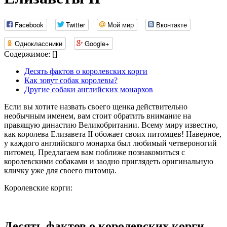
Facebook
Twitter
Мой мир
Вконтакте
Одноклассники
Google+
Содержимое:
[
]
Десять фактов о королевских корги
Как зовут собак королевы?
Другие собаки английских монархов
Если вы хотите назвать своего щенка действительно
необычным именем, вам стоит обратить внимание на
правящую династию Великобритании. Всему миру известно,
как королева Елизавета II обожает своих питомцев! Наверное,
у каждого английского монарха был любимый четвероногий
питомец. Предлагаем вам поближе познакомиться с
королевскими собаками и заодно приглядеть оригинальную
кличку уже для своего питомца.
Королевские корги:
Десять фактов о королевских корги