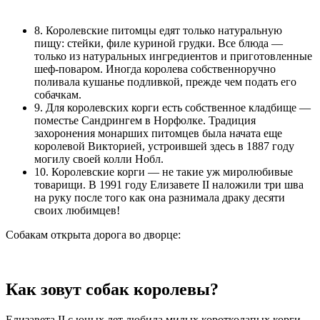
8. Королевские питомцы едят только натуральную
пищу: стейки, филе куриной грудки. Все блюда —
только из натуральных ингредиентов и приготовленные
шеф-поваром. Иногда королева собственноручно
поливала кушанье подливкой, прежде чем подать его
собачкам.
9. Для королевских корги есть собственное кладбище —
поместье Сандрингем в Норфолке. Традиция
захоронения монарших питомцев была начата еще
королевой Викторией, устроившей здесь в 1887 году
могилу своей колли Нобл.
10. Королевские корги — не такие уж миролюбивые
товарищи. В 1991 году Елизавете II наложили три шва
на руку после того как она разнимала драку десяти
своих любимцев!
Собакам открыта дорога во дворце:
Как зовут собак королевы?
Елизавета II с юных лет любила милых коротколапых корги.