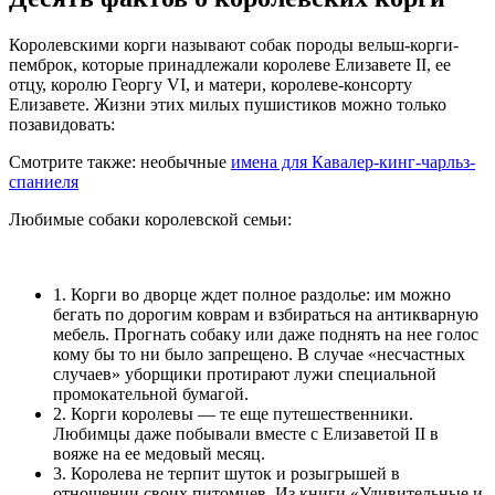
Королевскими корги называют собак породы вельш-корги-
пемброк, которые принадлежали королеве Елизавете II, ее
отцу, королю Георгу VI, и матери, королеве-консорту
Елизавете. Жизни этих милых пушистиков можно только
позавидовать:
Смотрите также: необычные
имена для Кавалер-кинг-чарльз-
спаниеля
Любимые собаки королевской семьи:
1. Корги во дворце ждет полное раздолье: им можно
бегать по дорогим коврам и взбираться на антикварную
мебель. Прогнать собаку или даже поднять на нее голос
кому бы то ни было запрещено. В случае «несчастных
случаев» уборщики протирают лужи специальной
промокательной бумагой.
2. Корги королевы — те еще путешественники.
Любимцы даже побывали вместе с Елизаветой II в
вояже на ее медовый месяц.
3. Королева не терпит шуток и розыгрышей в
отношении своих питомцев. Из книги «Удивительные и