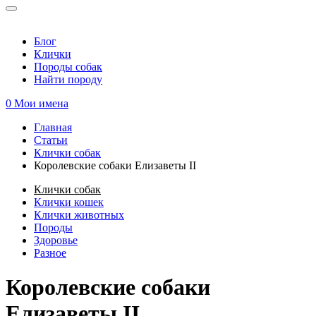
Блог
Клички
Породы собак
Найти породу
0
Мои имена
Главная
Статьи
Вы здесь
Клички собак
Королевские собаки Елизаветы II
Клички собак
Клички кошек
Клички животных
Породы
Здоровье
Разное
Королевские собаки
Елизаветы II