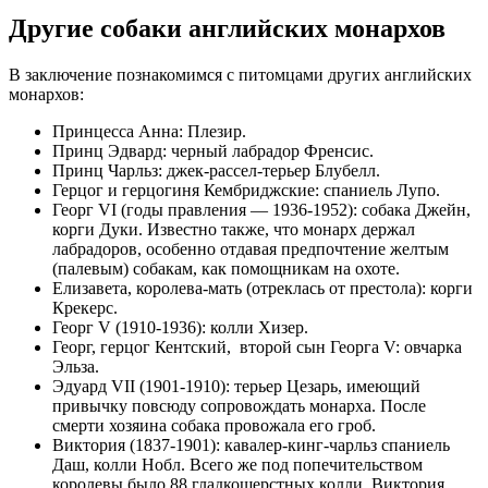
Другие собаки английских монархов
В заключение познакомимся с питомцами других английских
монархов:
Принцесса Анна: Плезир.
Принц Эдвард: черный лабрадор Френсис.
Принц Чарльз: джек-рассел-терьер Блубелл.
Герцог и герцогиня Кембриджские: спаниель Лупо.
Георг VI (годы правления — 1936-1952): собака Джейн,
корги Дуки. Известно также, что монарх держал
лабрадоров, особенно отдавая предпочтение желтым
(палевым) собакам, как помощникам на охоте.
Елизавета, королева-мать (отреклась от престола): корги
Крекерс.
Георг V (1910-1936): колли Хизер.
Георг, герцог Кентский, второй сын Георга V: овчарка
Эльза.
Эдуард VII (1901-1910): терьер Цезарь, имеющий
привычку повсюду сопровождать монарха. После
смерти хозяина собака провожала его гроб.
Виктория (1837-1901): кавалер-кинг-чарльз спаниель
Даш, колли Нобл. Всего же под попечительством
королевы было 88 гладкошерстных колли. Виктория