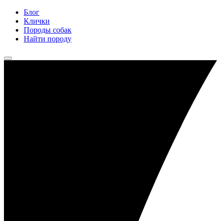
Блог
Клички
Породы собак
Найти породу