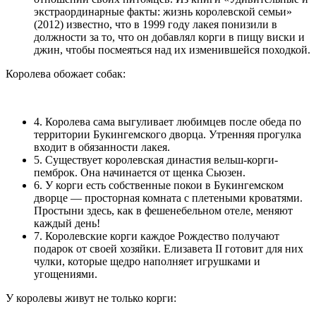
экстраординарные факты: жизнь королевской семьи»
(2012) известно, что в 1999 году лакея понизили в
должности за то, что он добавлял корги в пищу виски и
джин, чтобы посмеяться над их изменившейся походкой.
Королева обожает собак:
4. Королева сама выгуливает любимцев после обеда по
территории Букингемского дворца. Утренняя прогулка
входит в обязанности лакея.
5. Существует королевская династия вельш-корги-
пемброк. Она начинается от щенка Сьюзен.
6. У корги есть собственные покои в Букингемском
дворце — просторная комната с плетеными кроватями.
Простыни здесь, как в фешенебельном отеле, меняют
каждый день!
7. Королевские корги каждое Рождество получают
подарок от своей хозяйки. Елизавета II готовит для них
чулки, которые щедро наполняет игрушками и
угощениями.
У королевы живут не только корги: