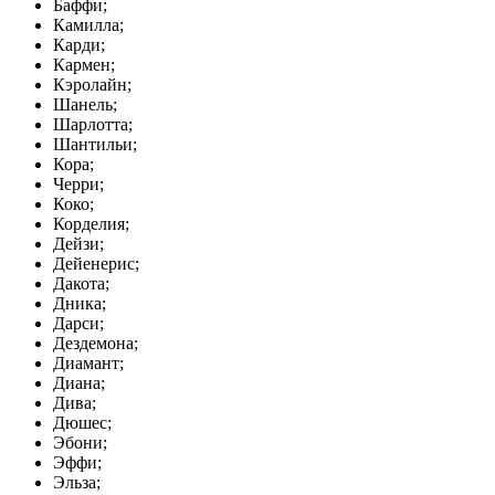
Баффи;
Камилла;
Карди;
Кармен;
Кэролайн;
Шанель;
Шарлотта;
Шантильи;
Кора;
Черри;
Коко;
Корделия;
Дейзи;
Дейенерис;
Дакота;
Дника;
Дарси;
Дездемона;
Диамант;
Диана;
Дива;
Дюшес;
Эбони;
Эффи;
Эльза;