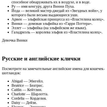
способное обнаруживать их в воздухе, и в воде.
Ру — имя кенгуру, друга Винни Пуха.
Йода — великий мастер-джедай из «Звездных войн», у
которого были весьма выдающиеся уши.
Арвен — эльфийская принцесса из «Властелина колец».
Винки — домовая эльфийка из «Гарри Поттера».
Эллет — эльфийка (на эльфийском же языке).
Галадриэль — королева эльфов из «Властелина колец».
Девочка Винки
Русские и английские клички
Посмотрите на замечательные английские имена для кошечек-
шотландок:
Abigail — Эбигейл.
Beatrice — Беатрис.
Caitlin — Кейтлин.
Charlotte — Шарлотта.
Cordelia — Корделия.
Daisy — Дейзи.
Eleanor — Элеонора.