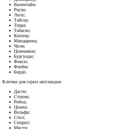
Валентайн;
Роузи;
Лилу;
Тайгер;
Терра;
Табаско;
Коппер;
Мандарина;
Чили;
Циннамон;
Бургунди;
Фокси;
Флейм;
Бордо.
Клички для серых шотландок:
Дасти;
Стоуни;
Рейна;
Циана;
Вольфи;
Стил;
Спирит;
Мисти;