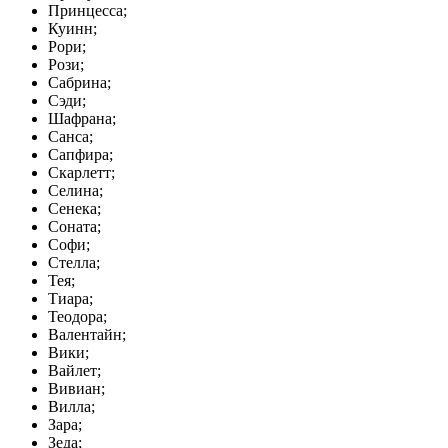
Принцесса;
Куинн;
Рори;
Рози;
Сабрина;
Сэди;
Шафрана;
Санса;
Сапфира;
Скарлетт;
Селина;
Сенека;
Соната;
Софи;
Стелла;
Тея;
Тиара;
Теодора;
Валентайн;
Вики;
Вайлет;
Вивиан;
Вилла;
Зара;
Зеда;