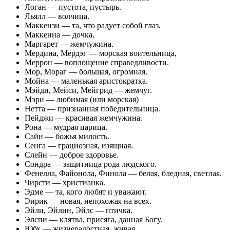
Логан — пустота, пустырь.
Льялл — волчица.
Маккензи — та, что радует собой глаз.
Маккенна — дочка.
Маргарет — жемчужина.
Мердина, Мердэг — морская воительница,
Меррон — воплощение справедливости.
Мор, Мораг — большая, огромная.
Мойна — маленькая аристократка.
Мэйди, Мейси, Мейгрид — жемчуг.
Мэри — любимая (или морская)
Нетта — признанная победительница.
Пейджи — красивая жемчужина.
Рона — мудрая царица.
Сайн — божья милость.
Сенга — грациозная, изящная.
Слейн — доброе здоровье.
Сондра — защитница рода людского.
Фенелла, Файонола, Финола — белая, бледная, светлая.
Чирсти — христианка.
Эдме — та, кого любят и уважают.
Эирик — новая, непохожая на всех.
Эйли, Эйлин, Эйлс — птичка.
Элспи — клятва, присяга, данная Богу.
Юбх — жизнерадостная, живая.