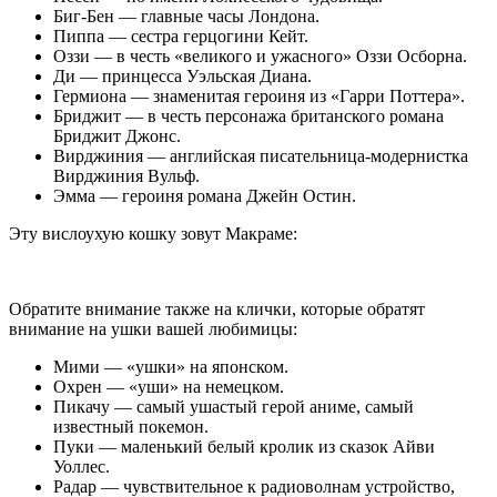
Биг-Бен — главные часы Лондона.
Пиппа — сестра герцогини Кейт.
Оззи — в честь «великого и ужасного» Оззи Осборна.
Ди — принцесса Уэльская Диана.
Гермиона — знаменитая героиня из «Гарри Поттера».
Бриджит — в честь персонажа британского романа
Бриджит Джонс.
Вирджиния — английская писательница-модернистка
Вирджиния Вульф.
Эмма — героиня романа Джейн Остин.
Эту вислоухую кошку зовут Макраме:
Обратите внимание также на клички, которые обратят
внимание на ушки вашей любимицы:
Мими — «ушки» на японском.
Охрен — «уши» на немецком.
Пикачу — самый ушастый герой аниме, самый
известный покемон.
Пуки — маленький белый кролик из сказок Айви
Уоллес.
Радар — чувствительное к радиоволнам устройство,