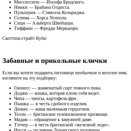
Миссиссипи — Иосифа Бродского.
Никки — Брайана Олдисса.
Пульхерия — Сэмюэла Кольриджа.
Селима — Хорса Уолпола.
Сици — Альберта Швейцера.
Тиффани — Фредди Меркьюри.
Скоттиш-страйт Куба:
Забавные и прикольные клички
Если вы хотите подарить питомице необычное и веселое имя,
взгляните на эту подборку:
Гиннесс — знаменитый сорт темного пива.
Доджи — кошка, которая плохо себя ведет.
Чипа — чипсы, картофель-фри.
Пышка — в честь сдобного изделия.
Дюшес — ваша маленькая герцогиня.
Телли — британское телевизионное прозвище.
Мадам — обращение к замужней даме.
Тэтчер — в честь британской «железной леди».
Несси — по имени Лохнесского чудовища.