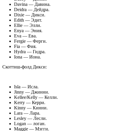
Davina — Давина.
Deidra — Дейдра.
Dixie — Дикси.
Edith — Эдит.
Ellie — Элли.
Enya — Эния.
Eva — Ева.
Fergie — Ферги.
Fia — Фия.
Hydra — Гидра.
Iona — Иона.
Скоттиш-фолд Дикси:
Isla — Исла.
Jinny — Джинни.
Kellee/Kelly — Келли.
Kerry — Керри.
Kinny — Кинни.
Lara — Лара.
Lesley — Лесли.
Logan — логан.
Maggie — Мэгги.