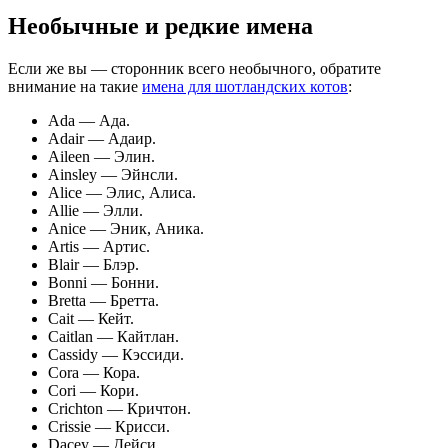
Необычные и редкие имена
Если же вы — сторонник всего необычного, обратите
внимание на такие
имена для шотландских котов
:
Ada — Ада.
Adair — Адаир.
Aileen — Элин.
Ainsley — Эйнсли.
Alice — Элис, Алиса.
Allie — Элли.
Anice — Эник, Аника.
Artis — Артис.
Blair — Блэр.
Bonni — Бонни.
Bretta — Бретта.
Cait — Кейт.
Caitlan — Кайтлан.
Cassidy — Кэссиди.
Cora — Кора.
Cori — Кори.
Crichton — Кричтон.
Crissie — Крисси.
Dacey — Дейси.