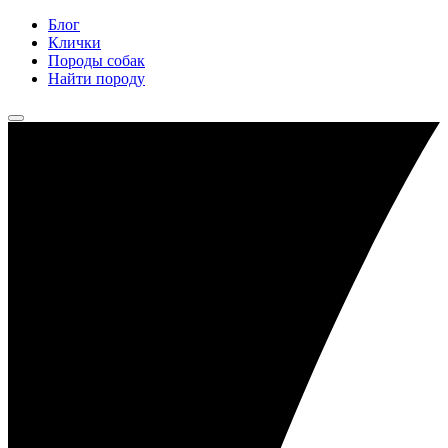
Блог
Клички
Породы собак
Найти породу