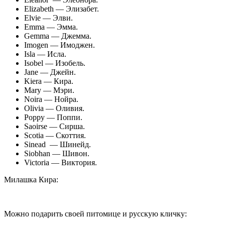
Elizabeth — Элизабет.
Elvie — Элви.
Emma — Эмма.
Gemma — Джемма.
Imogen — Имоджен.
Isla — Исла.
Isobel — Изобель.
Jane — Джейн.
Kiera — Кира.
Mary — Мэри.
Noira — Нойра.
Olivia — Оливия.
Poppy — Поппи.
Saoirse — Сирша.
Scotia — Скоттия.
Sinead — Шинейд.
Siobhan — Шивон.
Victoria — Виктория.
Милашка Кира:
Можно подарить своей питомице и русскую кличку: