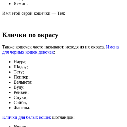
Ясмин.
Имя этой серой кошечки — Тея:
Клички по окрасу
Также кошечек часто называют, исходя из их окраса.
Имена
для черных кошек девочек
:
Наура;
Шадоу;
Тату;
Пеппер;
Вельвета;
Вуду;
Рейвен;
Спуки;
Сэйбл;
Фантом.
Клички для белых кошек
шотландок:
Ивори;