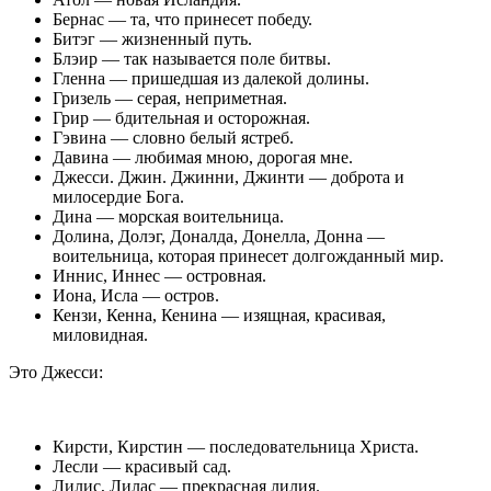
Бернас — та, что принесет победу.
Битэг — жизненный путь.
Блэир — так называется поле битвы.
Гленна — пришедшая из далекой долины.
Гризель — серая, неприметная.
Грир — бдительная и осторожная.
Гэвина — словно белый ястреб.
Давина — любимая мною, дорогая мне.
Джесси. Джин. Джинни, Джинти — доброта и
милосердие Бога.
Дина — морская воительница.
Долина, Долэг, Доналда, Донелла, Донна —
воительница, которая принесет долгожданный мир.
Иннис, Иннес — островная.
Иона, Исла — остров.
Кензи, Кенна, Кенина — изящная, красивая,
миловидная.
Это Джесси:
Кирсти, Кирстин — последовательница Христа.
Лесли — красивый сад.
Лилис, Лилас — прекрасная лилия.