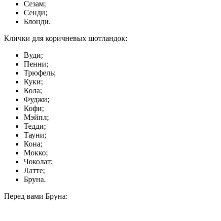
Сезам;
Сенди;
Блонди.
Клички для коричневых шотландок:
Вуди;
Пенни;
Трюфель;
Куки;
Кола;
Фуджи;
Кофи;
Мэйпл;
Тедди;
Тауни;
Кона;
Мокко;
Чоколат;
Латте;
Бруна.
Перед вами Бруна: