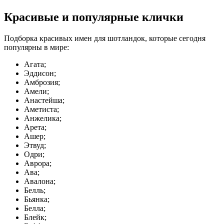
Красивые и популярные клички
Подборка красивых имен для шотландок, которые сегодня
популярны в мире:
Агата;
Эддисон;
Амброзия;
Амели;
Анастейша;
Аметиста;
Анжелика;
Арета;
Ашер;
Этвуд;
Одри;
Аврора;
Ава;
Авалона;
Белль;
Бьянка;
Белла;
Блейк;