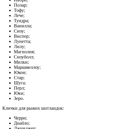
Полар;
Тофу;
Лече;
Тундра;
Ванилла;
Сноу;
Виспер;
Лунетта;
Лилу;
Магнолия;
Сноуболл;
Милки;
Маршмеллоу;
Юкон;
Стар;
Шуга;
Перл;
Юки;
Зеро.
Клички для рыжих шотландок:
Черри;
Диабло;
Джинджер;