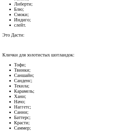
Либерти;
Блю;
Смоки;
Индиго;
слейт.
Это Дасти:
Клички для золотистых шотландок:
Тофи;
Твинки;
Саншайн;
Санденс;
Текила;
Карамель;
Хани;
Начо;
Наггетс;
Санни;
Баттерс;
Красти;
Саммер;