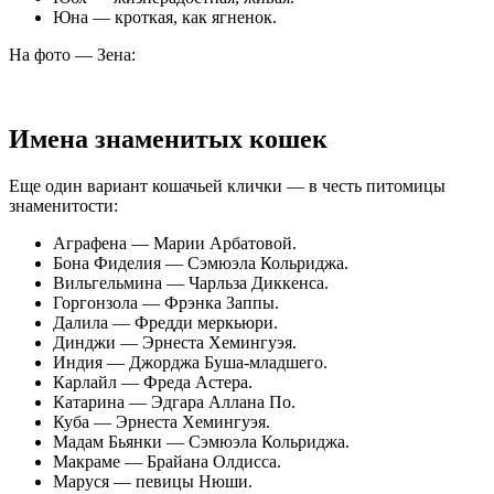
Юна — кроткая, как ягненок.
На фото — Зена:
Имена знаменитых кошек
Еще один вариант кошачьей клички — в честь питомицы
знаменитости:
Аграфена — Марии Арбатовой.
Бона Фиделия — Сэмюэла Кольриджа.
Вильгельмина — Чарльза Диккенса.
Горгонзола — Фрэнка Заппы.
Далила — Фредди меркьюри.
Динджи — Эрнеста Хемингуэя.
Индия — Джорджа Буша-младшего.
Карлайл — Фреда Астера.
Катарина — Эдгара Аллана По.
Куба — Эрнеста Хемингуэя.
Мадам Бьянки — Сэмюэла Кольриджа.
Макраме — Брайана Олдисса.
Маруся — певицы Нюши.