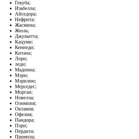
Гекуба;
Изабелла;
Айседора;
Нефрита;
Жасмина;
Жюль;
Джульетта;
Кацуми;
Кеннеди;
Китана;
Лори;
леди;
Мадонна;
Мэри;
Мэрилин;
Мерседес;
Морган;
Новелла;
Олимпия;
Октавия;
Офелия;
Пандора;
Пэри;
Пердита;
Примула;