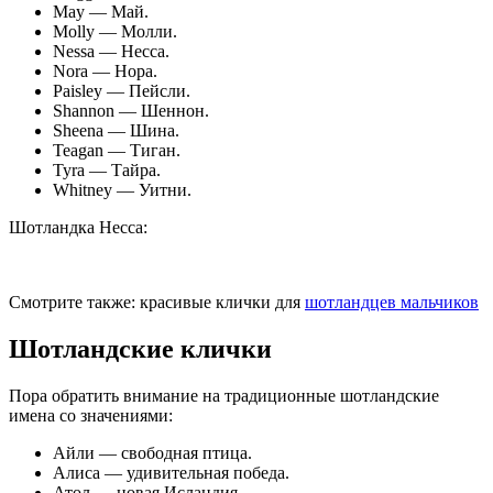
May — Май.
Molly — Молли.
Nessa — Несса.
Nora — Нора.
Paisley — Пейсли.
Shannon — Шеннон.
Sheena — Шина.
Teagan — Тиган.
Tyra — Тайра.
Whitney — Уитни.
Шотландка Несса:
Смотрите также: красивые клички для
шотландцев мальчиков
Шотландские клички
Пора обратить внимание на традиционные шотландские
имена со значениями:
Айли — свободная птица.
Алиса — удивительная победа.
Атол — новая Исландия.