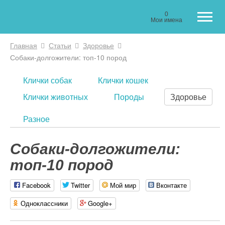
0
Мои имена
Главная
Статьи
Здоровье
Вы здесь
Собаки-долгожители: топ-10 пород
Клички собак
Клички кошек
Клички животных
Породы
Здоровье
Разное
Собаки-долгожители:
топ-10 пород
Facebook
Twitter
Мой мир
Вконтакте
Одноклассники
Google+