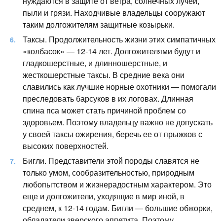
нуждаются в защите от ветра, солнечных лучей,
пыли и грязи. Находчивые владельцы сооружают
таким долгожителям защитные козырьки.
Таксы. Продолжительность жизни этих симпатичных
«колбасок» — 12-14 лет. Долгожителями будут и
гладкошерстные, и длинношерстные, и
жесткошерстные таксы. В средние века они
славились как лучшие норные охотники — помогали
преследовать барсуков в их логовах. Длинная
спина пса может стать причиной проблем со
здоровьем. Поэтому владельцу важно не допускать
у своей таксы ожирения, беречь ее от прыжков с
высоких поверхностей.
Бигли. Представители этой породы славятся не
только умом, сообразительностью, природным
любопытством и жизнерадостным характером. Это
еще и долгожители, уходящие в мир иной, в
среднем, к 12-14 годам. Бигли — большие обжорки,
обладатели зверского аппетита. Поэтому