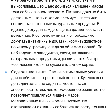
– не равно вырастить его крупным, сильным и
выносливым. Это шанс добиться излишней массы
тела собаки в юном возрасте. Питание должно быть
достойным – только корма премиум-класса или
свежие, качественные натуральные продукты. В
идеале диету для каждого щенка должен составить
ветеринар. К основному питанию необходимо
докупать витаминные добавки, кормить животное
по четкому графику, следя за объемом порций. По
наблюдениям заводчиков, хаски, питающиеся
натуральными продуктами, развиваются быстрее
«соплеменников» на сухом и влажном корме.
Содержание щенка. Самые оптимальные условия
для «сибиряка» - просторный вольер. Кутенок весь
день двигается, не сидит на месте – такая
энергичность стимулирует ускоренное развитие, не
позволяет появляться лишней массе.
Малоактивные щенки – более пухлые. Но
отстающие от активных собратьев по росту, темпам