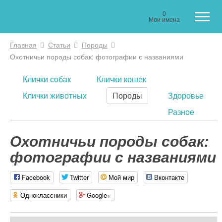
0
Мои имена
Главная
Статьи
Породы
Вы здесь
Охотничьи породы собак: фотографии с названиями
Клички собак
Клички кошек
Клички животных
Породы
Здоровье
Разное
Охотничьи породы собак:
фотографии с названиями
Facebook
Twitter
Мой мир
Вконтакте
Одноклассники
Google+