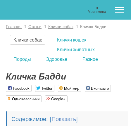
0
Мои имена
Главная
Статьи
Клички собак
Кличка Бадди
Вы здесь
Клички собак
Клички кошек
Клички животных
Породы
Здоровье
Разное
Кличка Бадди
Facebook
Twitter
Мой мир
Вконтакте
Одноклассники
Google+
Содержимое:
[
]