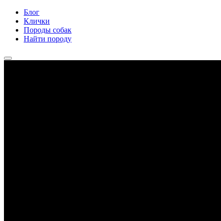
Блог
Клички
Породы собак
Найти породу