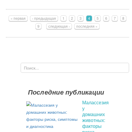
Страницы
« первая
‹ предыдущая
1
2
3
4
5
6
7
8
9
следующая ›
последняя »
Поиск
Форма поиска
Последние публикации
Малассезия
у
домашних
животных:
факторы
риска,