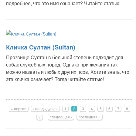
подробнее, что это имя означает? Читайте статью!
Кличка Султан (Sultan)
Прозвище Султан в большой степени подходит для
собак служебных пород. Однако при желании так
можно назвать и любых других псов. Хотите знать, что
эта кличка означает? Тогда читайте статью!
Страницы
« первая
‹ предыдущая
1
2
3
4
5
6
7
8
9
следующая ›
последняя »