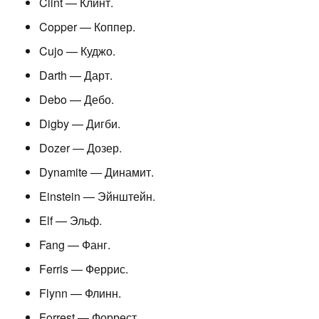
Clint — Клинт.
Copper — Коппер.
Cujo — Куджо.
Darth — Дарт.
Debo — Дебо.
Digby — Дигби.
Dozer — Дозер.
Dynamite — Динамит.
Einstein — Эйнштейн.
Elf — Эльф.
Fang — Фанг.
Ferris — Феррис.
Flynn — Флинн.
Forrest — Форрест.