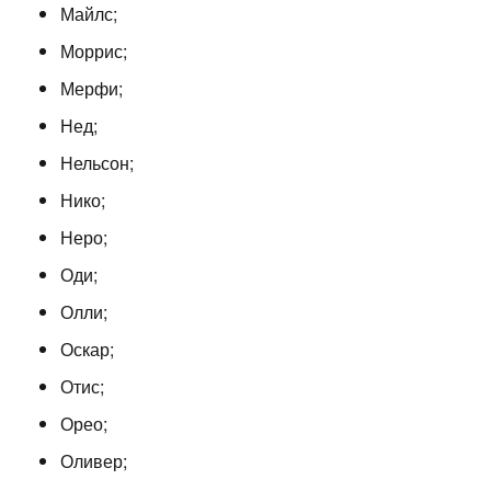
Майлс;
Моррис;
Мерфи;
Нед;
Нельсон;
Нико;
Неро;
Оди;
Олли;
Оскар;
Отис;
Орео;
Оливер;