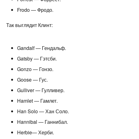
Frodo — Фродо.
Так выглядит Клинт:
Gandalf — Гендальф.
Gatsby — Гэтсби.
Gonzo — Гонзо.
Goose — Гус.
Gulliver — Гулливер.
Hamlet — Гамлет.
Han Solo — Хан Соло.
Hannibal — Ганнибал.
Herbie— Херби.