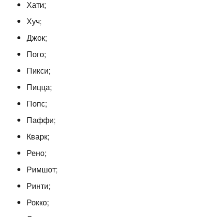
Хати;
Хуч;
Джок;
Пого;
Пикси;
Пицца;
Попс;
Паффи;
Кварк;
Рено;
Римшот;
Ринти;
Рокко;