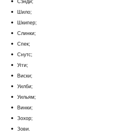
Сэнди;
Шило;
Шкипер;
Слинки;
Спек;
Снутс;
Угги;
Виски;
Уилби;
Уильям;
Винки;
Зохор;
Зови.