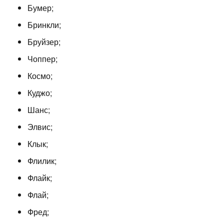
Бумер;
Бринкли;
Бруйзер;
Чоппер;
Космо;
Куджо;
Шанс;
Элвис;
Клык;
Флилик;
Флайк;
Флай;
Фред;