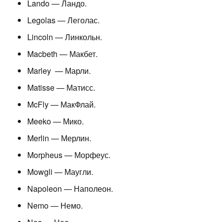
Lando — Ландо.
Legolas — Леголас.
Lincoln — Линкольн.
Macbeth — Макбет.
Marley — Марли.
Matisse — Матисс.
McFly — МакФлай.
Meeko — Мико.
Merlin — Мерлин.
Morpheus — Морфеус.
Mowgli — Маугли.
Napoleon — Наполеон.
Nemo — Немо.