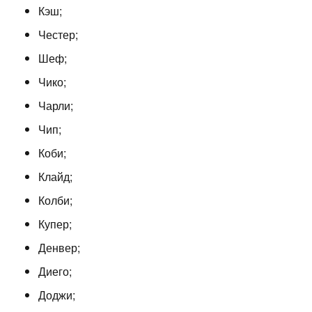
Кэш;
Честер;
Шеф;
Чико;
Чарли;
Чип;
Коби;
Клайд;
Колби;
Купер;
Денвер;
Диего;
Доджи;