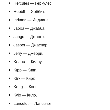
Hercules — Геркулес.
Hobbit — Хоббит.
Indiana — Индиана.
Jabba — Джабба.
Jango — Джанго.
Jasper — Джаспер.
Jerry — Джерри.
Keanu — Киану.
Kipp — Кипп.
Kirk — Кирк.
Kong — Конг.
Kylo — Кило.
Lancelot — Ланселот.