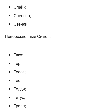
Спайк;
Спенсер;
Стенли;
Новорожденный Симон:
Тако;
Тор;
Тесла;
Тео;
Тедди;
Титус;
Трипп;