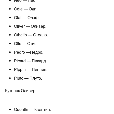
Neo — Нео.
Odie — Оди.
Olaf — Олаф.
Oliver — Оливер.
Othello — Отелло.
Otis — Отис.
Pedro —Педро.
Picard — Пикард.
Pippin — Пиппин.
Pluto — Плуто.
Кутенок Оливер:
Quentin — Квентин.