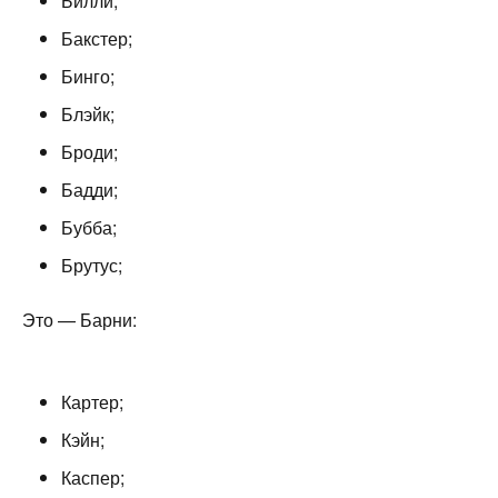
Билли;
Бакстер;
Бинго;
Блэйк;
Броди;
Бадди;
Бубба;
Брутус;
Это — Барни:
Картер;
Кэйн;
Каспер;