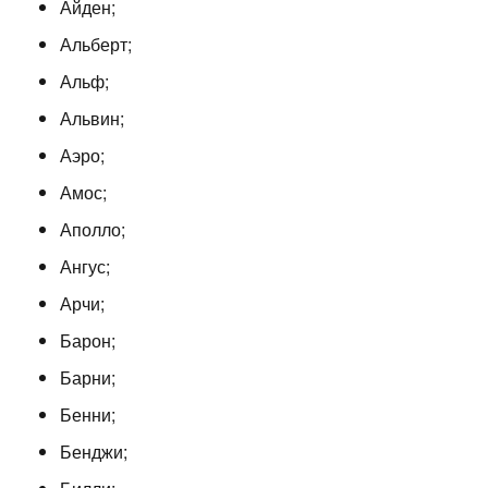
Айден;
Альберт;
Альф;
Альвин;
Аэро;
Амос;
Аполло;
Ангус;
Арчи;
Барон;
Барни;
Бенни;
Бенджи;