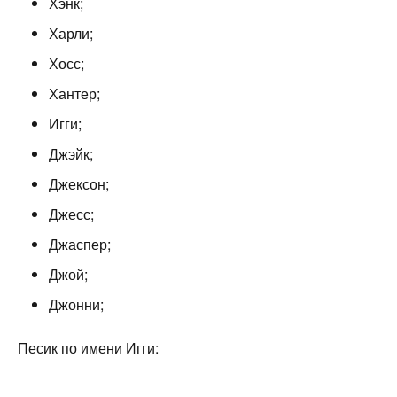
Хэнк;
Харли;
Хосс;
Хантер;
Игги;
Джэйк;
Джексон;
Джесс;
Джаспер;
Джой;
Джонни;
Песик по имени Игги: