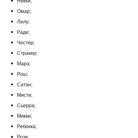
Никки;
Омар;
Лилу;
Ради;
Честер;
Стракер;
Мара;
Рош;
Сатан;
Мисти;
Сьерра;
Микки;
Ребекка;
Рози;