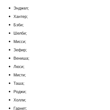
Энджел;
Хантер;
Бэби;
Шелби;
Мисси;
Зефир;
Вениша;
Люси;
Мисти;
Таша;
Роджи;
Холли;
Гарнет;