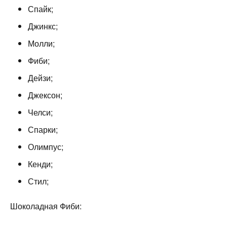
Спайк;
Джинкс;
Молли;
Фиби;
Дейзи;
Джексон;
Челси;
Спарки;
Олимпус;
Кенди;
Стил;
Шоколадная Фиби: