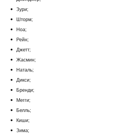
Зури;
Шторм;
Ноа;
Рейн;
Джетт;
Жасмин;
Наталь;
Дикси;
Бренди;
Мегги;
Белль;
Киши;
Зима;