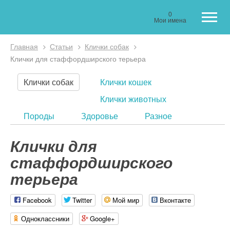
0
Мои имена
Главная
Статьи
Клички собак
Вы здесь
Клички для стаффордширского терьера
Клички собак
Клички кошек
Клички животных
Породы
Здоровье
Разное
Клички для
стаффордширского
терьера
Facebook
Twitter
Мой мир
Вконтакте
Одноклассники
Google+