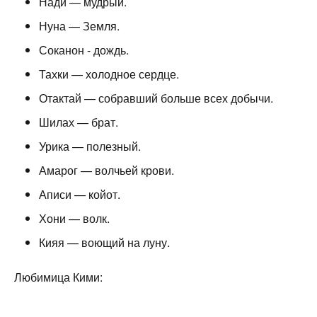
Нади — мудрый.
Нуна — Земля.
Соканон - дождь.
Тахки — холодное сердце.
Отактай — собравший больше всех добычи.
Шилах — брат.
Урика — полезный.
Амарог — волчьей крови.
Аписи — койот.
Хони — волк.
Кияя — воющий на луну.
Любимица Кими: