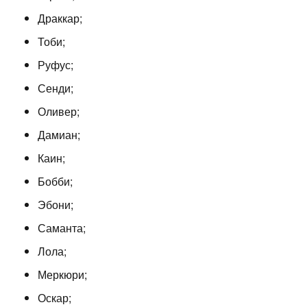
Драккар;
Тоби;
Руфус;
Сенди;
Оливер;
Дамиан;
Каин;
Бобби;
Эбони;
Саманта;
Лола;
Меркюри;
Оскар;