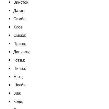
Винстон;
Датан;
Симба;
Хлое;
Смоки;
Принц;
Даниэль;
Готэм;
Нинна;
Мэтт;
Шелби;
Зиа;
Коди;