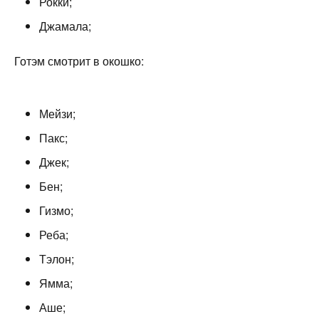
Рокки;
Джамала;
Готэм смотрит в окошко:
Мейзи;
Пакс;
Джек;
Бен;
Гизмо;
Реба;
Тэлон;
Ямма;
Аше;