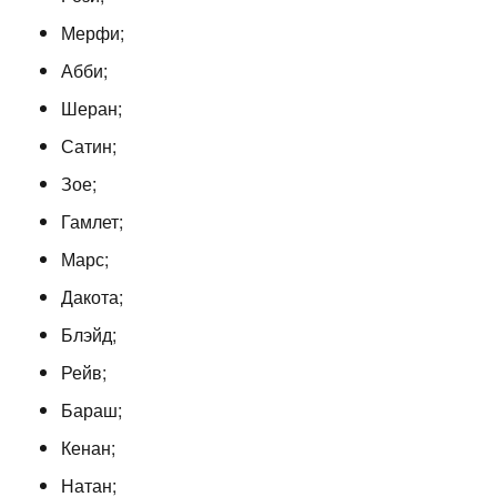
Мерфи;
Абби;
Шеран;
Сатин;
Зое;
Гамлет;
Марс;
Дакота;
Блэйд;
Рейв;
Бараш;
Кенан;
Натан;