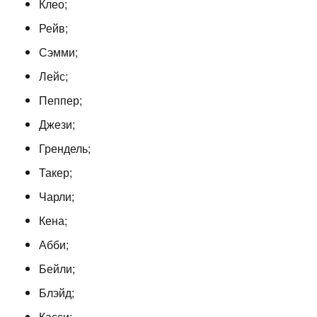
Клео;
Рейв;
Сэмми;
Лейс;
Пеппер;
Джези;
Грендель;
Такер;
Чарли;
Кена;
Абби;
Бейли;
Блэйд;
Касси;