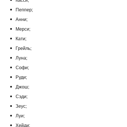
Пеппер;
Анни;
Мерси;
Кати;
Грейль;
Луна;
Софи;
Руди;
Джош;
Сэди;
Зеус;
Луи;
Хейди;