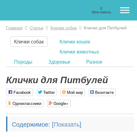
0
Мои имена
Главная
Статьи
Клички собак
Клички для Питбулей
Вы здесь
Клички собак
Клички кошек
Клички животных
Породы
Здоровье
Разное
Клички для Питбулей
Facebook
Twitter
Мой мир
Вконтакте
Одноклассники
Google+
Содержимое:
[
]