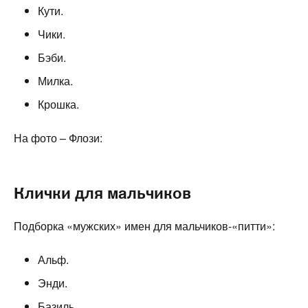
Кути.
Чики.
Бэби.
Милка.
Крошка.
На фото – Флози:
Клички для мальчиков
Подборка «мужских» имен для мальчиков-«питти»:
Альф.
Энди.
Базиль.