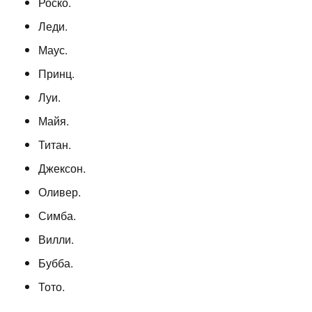
Роско.
Леди.
Маус.
Принц.
Луи.
Майя.
Титан.
Джексон.
Оливер.
Симба.
Вилли.
Бубба.
Тото.