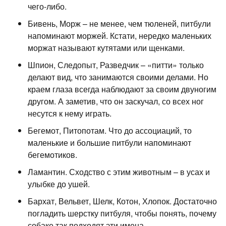
чего-либо.
Бивень, Морж – не менее, чем тюленей, питбули
напоминают моржей. Кстати, нередко маленьких
моржат называют кутятами или щенками.
Шпион, Следопыт, Разведчик – «питти» только
делают вид, что занимаются своими делами. Но
краем глаза всегда наблюдают за своим двуногим
другом. А заметив, что он заскучал, со всех ног
несутся к нему играть.
Бегемот, Питопотам. Что до ассоциаций, то
маленькие и большие питбули напоминают
бегемотиков.
Ламантин. Сходство с этим животным – в усах и
улыбке до ушей.
Бархат, Вельвет, Шелк, Котон, Хлопок. Достаточно
погладить шерстку питбуля, чтобы понять, почему
собаке так подходят эти имена.