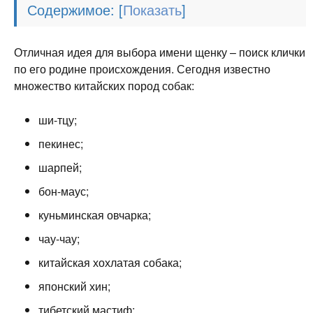
Содержимое:
[
]
Отличная идея для выбора имени щенку – поиск клички
по его родине происхождения. Сегодня известно
множество китайских пород собак:
ши-тцу;
пекинес;
шарпей;
бон-маус;
куньминская овчарка;
чау-чау;
китайская хохлатая собака;
японский хин;
тибетский мастиф;