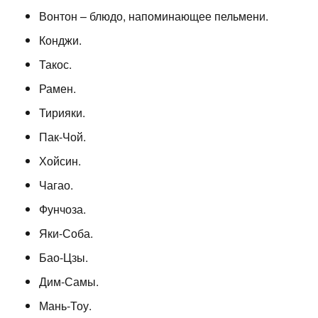
Вонтон – блюдо, напоминающее пельмени.
Конджи.
Такос.
Рамен.
Тирияки.
Пак-Чой.
Хойсин.
Чагао.
Фунчоза.
Яки-Соба.
Бао-Цзы.
Дим-Самы.
Мань-Тоу.