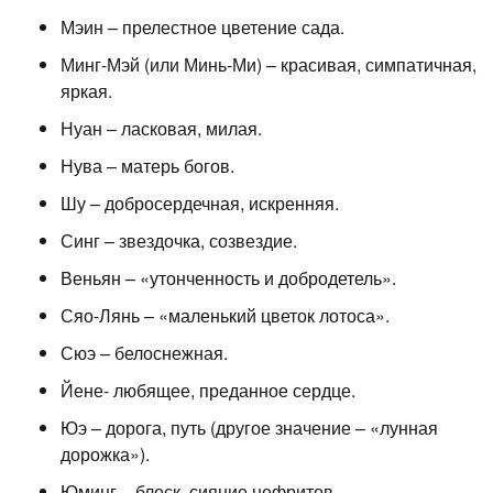
Мэин – прелестное цветение сада.
Минг-Мэй (или Минь-Ми) – красивая, симпатичная,
яркая.
Нуан – ласковая, милая.
Нува – матерь богов.
Шу – добросердечная, искренняя.
Синг – звездочка, созвездие.
Веньян – «утонченность и добродетель».
Сяо-Лянь – «маленький цветок лотоса».
Сюэ – белоснежная.
Йене- любящее, преданное сердце.
Юэ – дорога, путь (другое значение – «лунная
дорожка»).
Юминг – блеск, сияние нефритов.