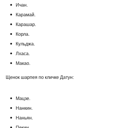
Ичан.
Карамай.
Карашар.
Корла.
Кульджа.
Лхаса.
Макао.
Щенок шарпея по кличке Датун:
Мацзе.
Нанкин.
Наньян.
Пекин.