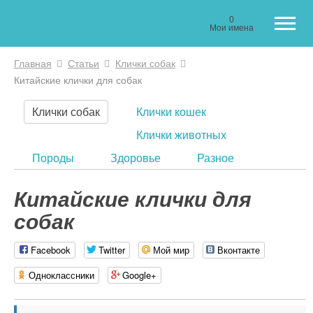
0
Мои имена
Главная
Статьи
Клички собак
Вы здесь
Китайские клички для собак
Клички собак
Клички кошек
Клички животных
Породы
Здоровье
Разное
Китайские клички для
собак
Facebook
Twitter
Мой мир
Вконтакте
Одноклассники
Google+