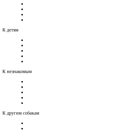
К детям
К незнакомым
К другим собакам