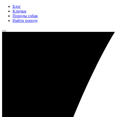
Блог
Клички
Породы собак
Найти породу